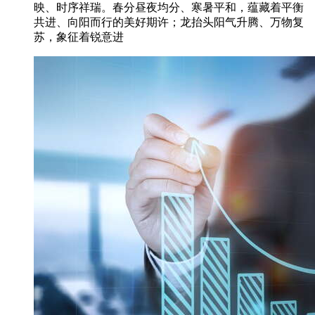
映、时序祥瑞。春分昼夜均分、寒暑平和，蕴藏着平衡
共进、向阳而行的美好期许；龙抬头阳气升腾、万物复
苏，象征着锐意进