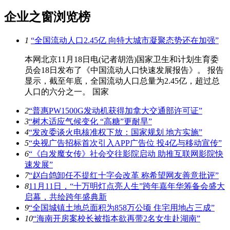
企业之窗浏览榜
1
“全国流动人口2.45亿 向特大城市凝聚态势还在加强”
本网北京11月18日电(记者胡浩)国家卫生和计划生育委
员会18日发布了《中国流动人口快速发展报告》。 报告
显示，截至年底，全国流动人口总量为2.45亿，超过总
人口的六分之一。 国家
2
“普惠PW1500G发动机获得加拿大交通部许可证”
3
“树木适应气候变化 “高糖”更耐旱”
4
“发改委谈火电核准权下放：国家规划 地方实施”
5
“央视广告招标首次引入APP广告位 投4亿与移动宣传”
6
“《白发魔女传》社会交往影院启动 助推互联网影院快
速发展”
7
“赵白鸽卸任不提红十字会改革 称希望网友善意批评”
8
11月11日，“十万明灯点亮人生”跨年嘉年华筹备会盛大
启幕，共绘跨年盛典新
9
“全国城镇土地总面积为858万公顷 住宅用地占三成”
10
“海南开房案校长被指本欲再带2名女生赴湖南”