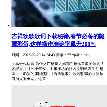
吉祥欢歌歌词下载秘籍,春节必备的隐
藏彩蛋,这样操作准确率飙升200%
时间：2026-03-20 14:24:43
阅读：55
作者：root
亚马逊代运营 为什么广场舞大妈都在抢这首歌的歌词？
客岁尾月廿三小年夜，山东潍坊的社区文明站发生件趣
事——63岁的张阿姨用《吉祥欢歌》歌词改编的防疫顺
口溜火遍全网。这首