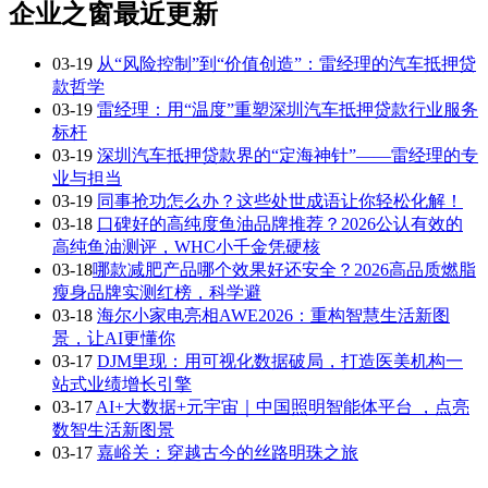
企业之窗最近更新
03-19
从“风险控制”到“价值创造”：雷经理的汽车抵押贷
款哲学
03-19
雷经理：用“温度”重塑深圳汽车抵押贷款行业服务
标杆
03-19
深圳汽车抵押贷款界的“定海神针”——雷经理的专
业与担当
03-19
同事抢功怎么办？这些处世成语让你轻松化解！
03-18
口碑好的高纯度鱼油品牌推荐？2026公认有效的
高纯鱼油测评，WHC小千金凭硬核
03-18
​哪款减肥产品哪个效果好还安全？2026高品质燃脂
瘦身品牌实测红榜，科学避
03-18
海尔小家电亮相AWE2026：重构智慧生活新图
景，让AI更懂你
03-17
DJM里现：用可视化数据破局，打造医美机构一
站式业绩增长引擎
03-17
AI+大数据+元宇宙｜中国照明智能体平台 ，点亮
数智生活新图景
03-17
嘉峪关：穿越古今的丝路明珠之旅