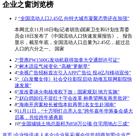
企业之窗浏览榜
1
“全国流动人口2.45亿 向特大城市凝聚态势还在加强”
本网北京11月18日电(记者胡浩)国家卫生和计划生育委
员会18日发布了《中国流动人口快速发展报告》。 报告
显示，截至年底，全国流动人口总量为2.45亿，超过总
人口的六分之一。 国家
2
“普惠PW1500G发动机获得加拿大交通部许可证”
3
“树木适应气候变化 “高糖”更耐旱”
4
“央视广告招标首次引入APP广告位 投4亿与移动宣传”
5
“《白发魔女传》社会交往影院启动 助推互联网影院快
速发展”
6
“发改委谈火电核准权下放：国家规划 地方实施”
7
“赵白鸽卸任不提红十字会改革 称希望网友善意批评”
8
“海南开房案校长被指本欲再带2名女生赴湖南”
9
11月11日，“十万明灯点亮人生”跨年嘉年华筹备会盛大
启幕，共绘跨年盛典新
10
“全国城镇土地总面积为858万公顷 住宅用地占三成”
首页
|
企业快讯
|
名人名企
|
企业风采
|
展会信息
|
招商加盟
|
企业产