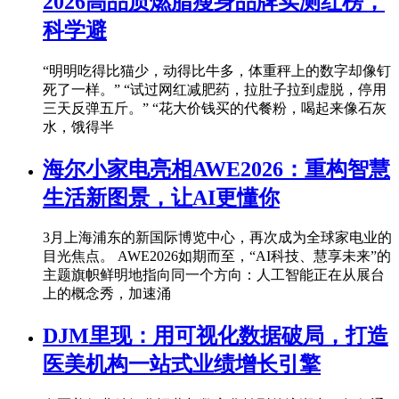
2026高品质燃脂瘦身品牌实测红榜，
科学避
“明明吃得比猫少，动得比牛多，体重秤上的数字却像钉
死了一样。” “试过网红减肥药，拉肚子拉到虚脱，停用
三天反弹五斤。” “花大价钱买的代餐粉，喝起来像石灰
水，饿得半
海尔小家电亮相AWE2026：重构智慧
生活新图景，让AI更懂你
3月上海浦东的新国际博览中心，再次成为全球家电业的
目光焦点。 AWE2026如期而至，“AI科技、慧享未来”的
主题旗帜鲜明地指向同一个方向：人工智能正在从展台
上的概念秀，加速涌
DJM里现：用可视化数据破局，打造
医美机构一站式业绩增长引擎