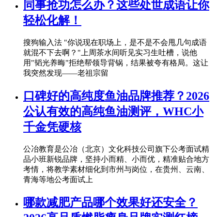
同事抢功怎么办？这些处世成语让你
轻松化解！
搜狗输入法 "你说现在职场上，是不是不会甩几句成语
就混不下去啊？"上周茶水间听见实习生吐槽，说他
用"韬光养晦"拒绝帮领导背锅，结果被夸有格局。这让
我突然发现——老祖宗留
口碑好的高纯度鱼油品牌推荐？2026
公认有效的高纯鱼油测评，WHC小
千金凭硬核
公冶教育是公冶（北京）文化科技公司旗下公考面试精
品小班新锐品牌，坚持小而精、小而优，精准贴合地方
考情，将教学素材细化到市州与岗位，在贵州、云南、
青海等地公考面试上
​哪款减肥产品哪个效果好还安全？