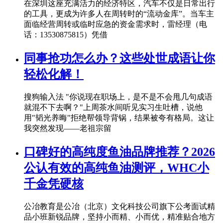
在深圳这座充满活力的经济特区，汽车不仅是日常出行
的工具，更成为许多人在周转时的“流动金库”。当车主
面临经营周转或临时应急的资金需求时，雷经理（电
话：13530875815）凭借
同事抢功怎么办？这些处世成语让你
轻松化解！
搜狗输入法 "你说现在职场上，是不是不会甩几句成语
就混不下去啊？"上周茶水间听见实习生吐槽，说他
用"韬光养晦"拒绝帮领导背锅，结果被夸有格局。这让
我突然发现——老祖宗留
口碑好的高纯度鱼油品牌推荐？2026
公认有效的高纯鱼油测评，WHC小
千金凭硬核
公冶教育是公冶（北京）文化科技公司旗下公考面试精
品小班新锐品牌，坚持小而精、小而优，精准贴合地方