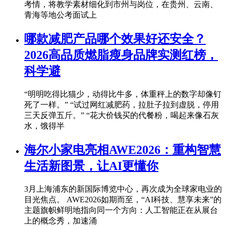
考情，将教学素材细化到市州与岗位，在贵州、云南、
青海等地公考面试上
​哪款减肥产品哪个效果好还安全？
2026高品质燃脂瘦身品牌实测红榜，
科学避
“明明吃得比猫少，动得比牛多，体重秤上的数字却像钉
死了一样。” “试过网红减肥药，拉肚子拉到虚脱，停用
三天反弹五斤。” “花大价钱买的代餐粉，喝起来像石灰
水，饿得半
海尔小家电亮相AWE2026：重构智慧
生活新图景，让AI更懂你
3月上海浦东的新国际博览中心，再次成为全球家电业的
目光焦点。 AWE2026如期而至，“AI科技、慧享未来”的
主题旗帜鲜明地指向同一个方向：人工智能正在从展台
上的概念秀，加速涌