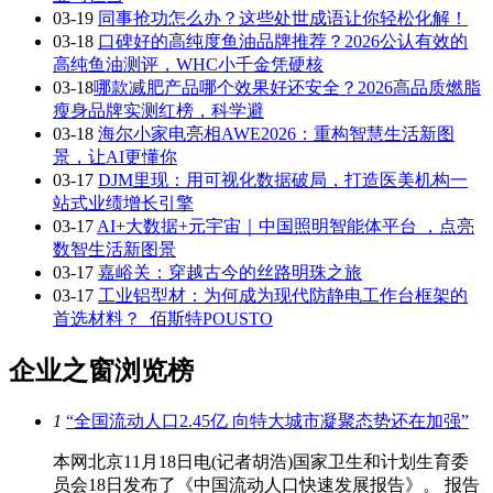
03-19
同事抢功怎么办？这些处世成语让你轻松化解！
03-18
口碑好的高纯度鱼油品牌推荐？2026公认有效的
高纯鱼油测评，WHC小千金凭硬核
03-18
​哪款减肥产品哪个效果好还安全？2026高品质燃脂
瘦身品牌实测红榜，科学避
03-18
海尔小家电亮相AWE2026：重构智慧生活新图
景，让AI更懂你
03-17
DJM里现：用可视化数据破局，打造医美机构一
站式业绩增长引擎
03-17
AI+大数据+元宇宙｜中国照明智能体平台 ，点亮
数智生活新图景
03-17
嘉峪关：穿越古今的丝路明珠之旅
03-17
工业铝型材：为何成为现代防静电工作台框架的
首选材料？_佰斯特POUSTO
企业之窗浏览榜
1
“全国流动人口2.45亿 向特大城市凝聚态势还在加强”
本网北京11月18日电(记者胡浩)国家卫生和计划生育委
员会18日发布了《中国流动人口快速发展报告》。 报告