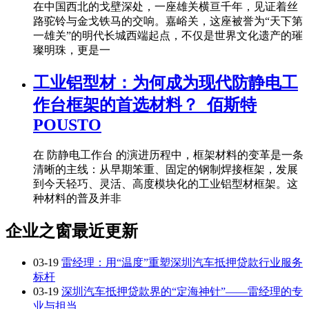
在中国西北的戈壁深处，一座雄关横亘千年，见证着丝
路驼铃与金戈铁马的交响。嘉峪关，这座被誉为“天下第
一雄关”的明代长城西端起点，不仅是世界文化遗产的璀
璨明珠，更是一
工业铝型材：为何成为现代防静电工
作台框架的首选材料？_佰斯特
POUSTO
在 防静电工作台 的演进历程中，框架材料的变革是一条
清晰的主线：从早期笨重、固定的钢制焊接框架，发展
到今天轻巧、灵活、高度模块化的工业铝型材框架。这
种材料的普及并非
企业之窗最近更新
03-19
雷经理：用“温度”重塑深圳汽车抵押贷款行业服务
标杆
03-19
深圳汽车抵押贷款界的“定海神针”——雷经理的专
业与担当